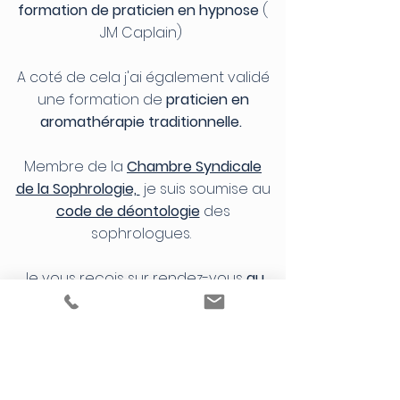
formation de praticien en hypnose
(
JM Caplain)
A coté de cela
'ai également validé
j
une formation de
praticien en
aromathérapie traditionnelle.
Membre de la
Chambre Syndicale
de la Sophrologie,
je suis soumise au
code de déontologie
des
sophrologues.
Je vous reçois sur rendez-vous
au
pôle santé de BORNEL 60540,
à
distance en
visio
, à domicile si votre
situation vous empêche de venir à
moi et sous conditions,
ainsi qu
'en
entreprise
sur le sud Oise et le nord