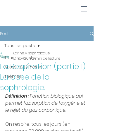
Post
Tous les posts
Karine.M sophrologue
Tous les posts
12 nov. 2019
2 min de lecture
La Respiration (partie 1) :
Actualités / Presse
La base de la
Thèmes
sophrologie.
Définition
 : Fonction biologique qui 
permet l'absorption de l'oxygène et 
le rejet du gaz carbonique.
On respire, tous les jours (en 