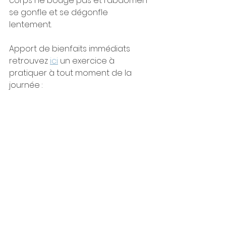
corps ne bouge pas et l'abdomen 
se gonfle et se dégonfle 
lentement.  
Apport de bienfaits immédiats 
retrouvez 
ici
 un exercice à 
pratiquer à tout moment de la 
journée : 